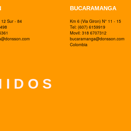
N
BUCARAMANGA
12 Sur - 84
Km 6 (Via Giron) N° 11 - 15
0498
Tel: (607) 6159919
26361
Movil: 318 6707312
ia@donsson.com
bucaramanga@donsson.com
Colombia
 I D O S