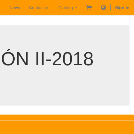
p
News
Contact us
Catalog
Sign in
N II-2018