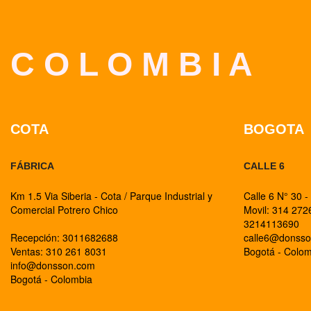
C O L O M B I A
COTA
BOGOTA
FÁBRICA
CALLE 6
Km 1.5 Via Siberia - Cota / Parque Industrial y
Calle 6 N° 30 -
Comercial Potrero Chico
Movil: 314 27
3214113690
Recepción: 3011682688
calle6@donss
Ventas: 310 261 8031
Bogotá - Colo
info@donsson.com
Bogotá - Colombia