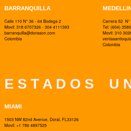
BARRANQUILLA
MEDELLI
Calle 110 N° 36 - 64 Bodega 2
Carrera 52 N° 
Movil: 318 6707326 - 304 4111393
Tel: (604) 358
barranquilla@donsson.com
Movil: 310 30
Colombia
ventasantioqu
Colombia
E S T A D O S U N
MIAMI
1503 NW 82nd Avenue, Doral, FL33126
Movil: +1 786 4897525