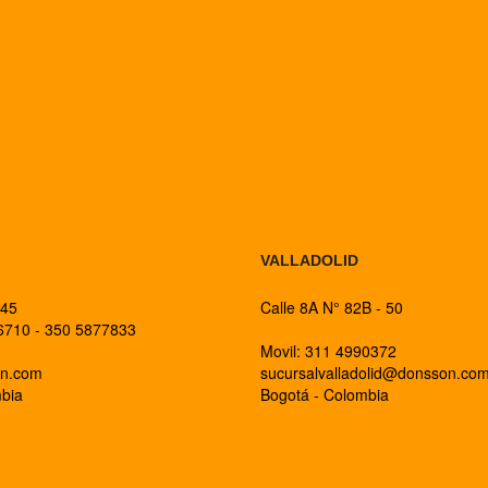
BOGOTA
VALLADOLID
 45
Calle 8A N° 82B - 50
26710 - 350 5877833
Movil: 311 4990372
on.com
sucursalvalladolid@donsson.co
mbia
Bogotá - Colombia