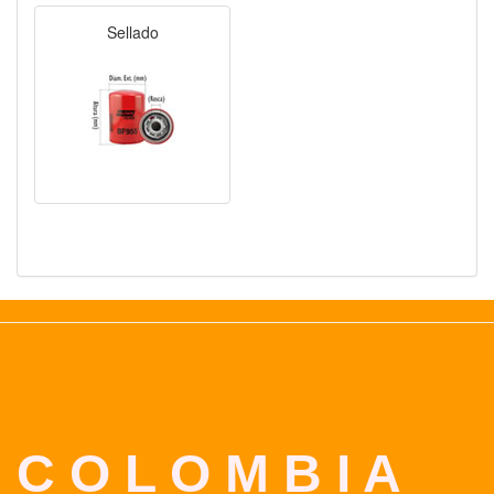
Sellado
C O L O M B I A