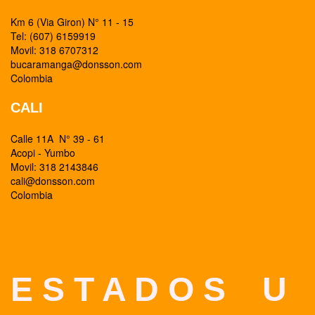
Km 6 (Via Giron) N° 11 - 15
Tel: (607) 6159919
Movil: 318 6707312
bucaramanga@donsson.com
Colombia
CALI
Calle 11A N° 39 - 61
Acopi - Yumbo
Movil: 318 2143846
cali@donsson.com
Colombia
E S T A D O S U