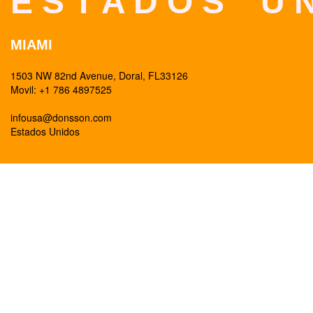
E S T A D O S U N
MIAMI
1503 NW 82nd Avenue, Doral, FL33126
Movil: +1 786 4897525
infousa@donsson.com
Estados Unidos