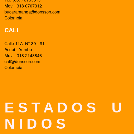
Movil: 318 6707312
bucaramanga@donsson.com
Colombia
CALI
Calle 11A N° 39 - 61
Acopi - Yumbo
Movil: 318 2143846
cali@donsson.com
Colombia
E S T A D O S U
N I D O S