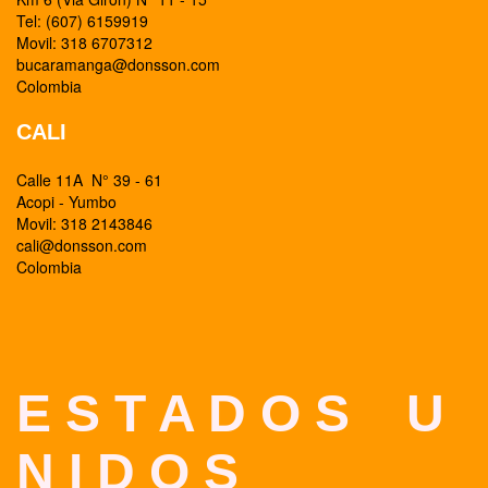
Tel: (607) 6159919
Movil: 318 6707312
bucaramanga@donsson.com
Colombia
CALI
Calle 11A N° 39 - 61
Acopi - Yumbo
Movil: 318 2143846
cali@donsson.com
Colombia
E S T A D O S U
N I D O S