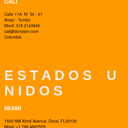
CALI
Calle 11A N° 39 - 61
Acopi - Yumbo
Movil: 318 2143846
cali@donsson.com
Colombia
E S T A D O S U
N I D O S
MIAMI
1503 NW 82nd Avenue, Doral, FL33126
Movil: +1 786 4897525