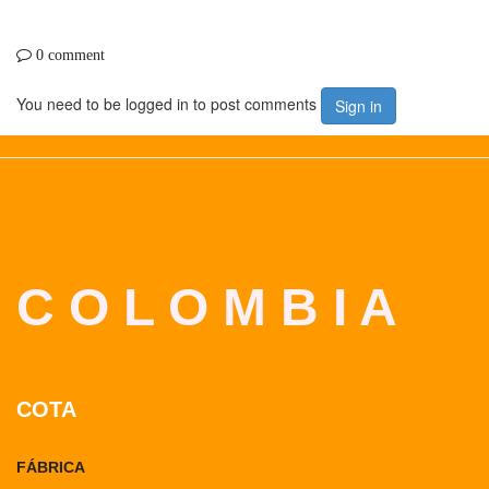
0 comment
You need to be logged in to post comments
Sign in
C O L O M B I A
COTA
FÁBRICA