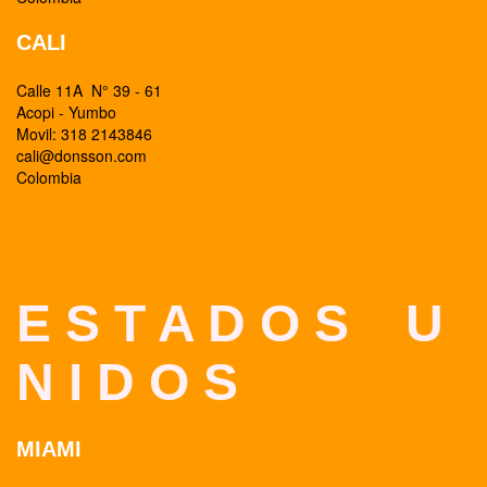
CALI
Calle 11A N° 39 - 61
Acopi - Yumbo
Movil: 318 2143846
cali@donsson.com
Colombia
E S T A D O S U
N I D O S
MIAMI