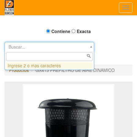
Toggl
navig
Contiene
Exacta
Buscar...
Ingrese 2 o mas caracteres
Productos
GX413 PREFILTRO DE AIRE DINAMICO