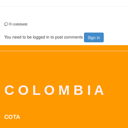
0 comment
You need to be logged in to post comments
Sign in
C O L O M B I A
COTA