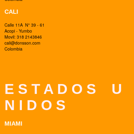
CALI
Calle 11A N° 39 - 61
Acopi - Yumbo
Movil: 318 2143846
cali@donsson.com
Colombia
E S T A D O S U
N I D O S
MIAMI