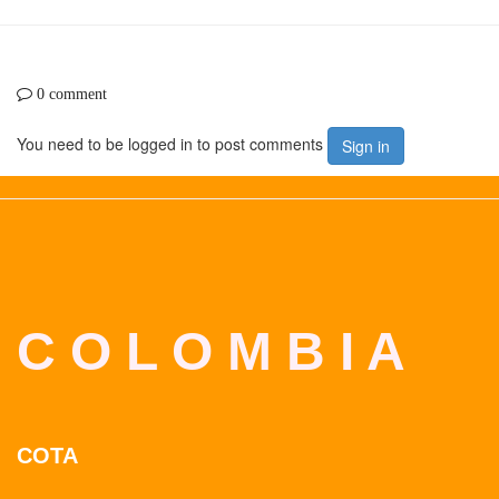
0 comment
You need to be logged in to post comments
Sign in
C O L O M B I A
COTA