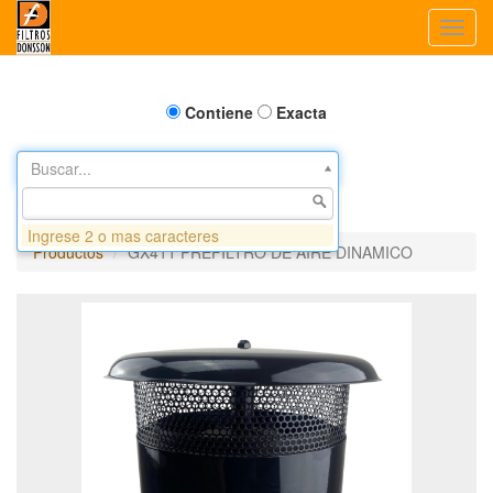
Toggl
navig
Contiene
Exacta
Buscar...
Ingrese 2 o mas caracteres
Productos
GX411 PREFILTRO DE AIRE DINAMICO