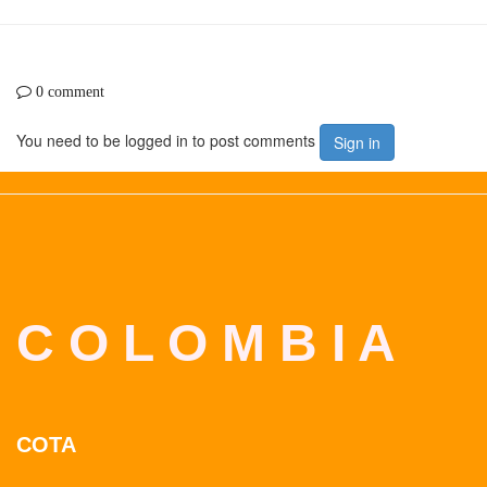
0 comment
You need to be logged in to post comments
Sign in
C O L O M B I A
COTA