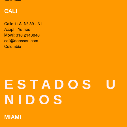
CALI
Calle 11A N° 39 - 61
Acopi - Yumbo
Movil: 318 2143846
cali@donsson.com
Colombia
E S T A D O S U
N I D O S
MIAMI