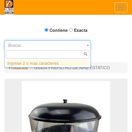
Toggl
navig
Contiene
Exacta
Buscar...
Ingrese 2 o mas caracteres
Productos
GX404 PREFILTRO DE AIRE ESTATICO