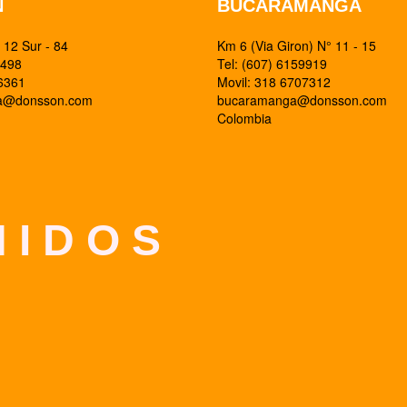
N
BUCARAMANGA
12 Sur - 84
Km 6 (Via Giron) N° 11 - 15
0498
Tel: (607) 6159919
26361
Movil: 318 6707312
ia@donsson.com
bucaramanga@donsson.com
Colombia
 I D O S