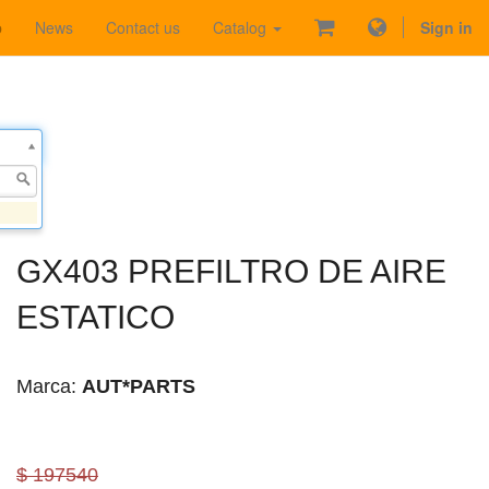
p
News
Contact us
Catalog
Sign in
GX403 PREFILTRO DE AIRE
ESTATICO
Marca:
AUT*PARTS
$ 197540