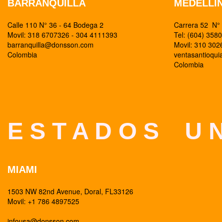
BARRANQUILLA
MEDELLI
Calle 110 N° 36 - 64 Bodega 2
Carrera 52 N° 
Movil: 318 6707326 - 304 4111393
Tel: (604) 358
barranquilla@donsson.com
Movil: 310 30
Colombia
ventasantioqu
Colombia
E S T A D O S U N
MIAMI
1503 NW 82nd Avenue, Doral, FL33126
Movil: +1 786 4897525
infousa@donsson.com