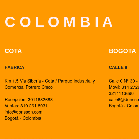
C O L O M B I A
COTA
BOGOTA
FÁBRICA
CALLE 6
Km 1.5 Via Siberia - Cota / Parque Industrial y
Calle 6 N° 30 -
Comercial Potrero Chico
Movil: 314 27
3214113690
Recepción: 3011682688
calle6@donss
Ventas: 310 261 8031
Bogotá - Colo
info@donsson.com
Bogotá - Colombia