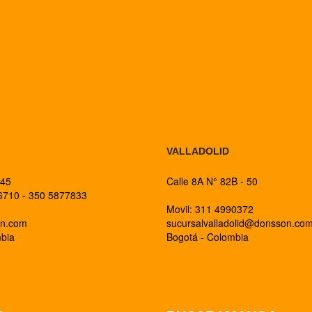
BOGOTA
VALLADOLID
 45
Calle 8A N° 82B - 50
26710 - 350 5877833
Movil: 311 4990372
on.com
sucursalvalladolid@donsson.co
mbia
Bogotá - Colombia