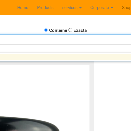
Home
Products
services
Corporate
Sho
Contiene
Exacta