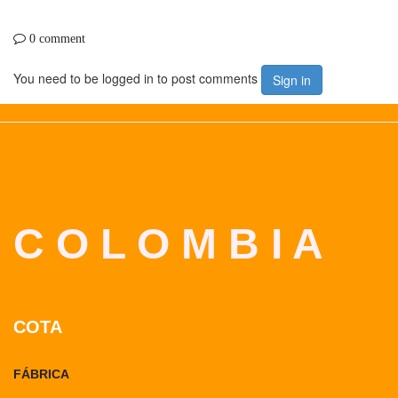
0 comment
You need to be logged in to post comments
Sign in
C O L O M B I A
COTA
FÁBRICA