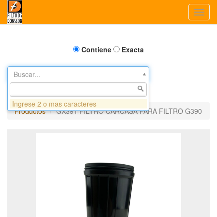
Toggl
navig
Contiene
Exacta
Buscar...
Ingrese 2 o mas caracteres
Productos
GX391 FILTRO CARCASA PARA FILTRO G390