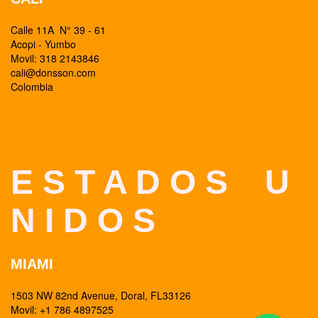
Calle 11A N° 39 - 61
Acopi - Yumbo
Movil: 318 2143846
cali@donsson.com
Colombia
E S T A D O S U
N I D O S
MIAMI
1503 NW 82nd Avenue, Doral, FL33126
Movil: +1 786 4897525