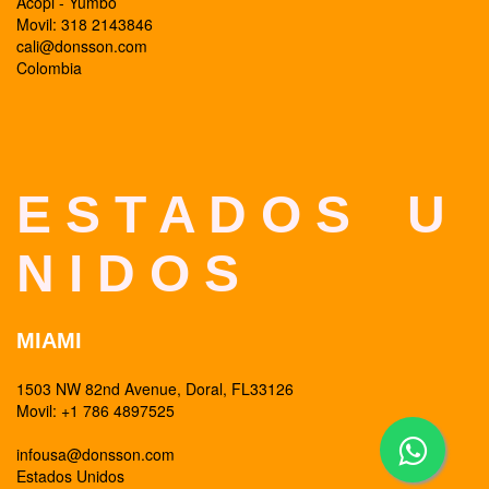
Acopi - Yumbo
Movil: 318 2143846
cali@donsson.com
Colombia
E S T A D O S U
N I D O S
MIAMI
1503 NW 82nd Avenue, Doral, FL33126
Movil: +1 786 4897525
infousa@donsson.com
Estados Unidos