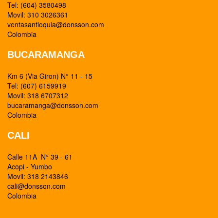
Tel: (604) 3580498
Movil: 310 3026361
ventasantioquia@donsson.com
Colombia
BUCARAMANGA
Km 6 (Via Giron) N° 11 - 15
Tel: (607) 6159919
Movil: 318 6707312
bucaramanga@donsson.com
Colombia
CALI
Calle 11A N° 39 - 61
Acopi - Yumbo
Movil: 318 2143846
cali@donsson.com
Colombia