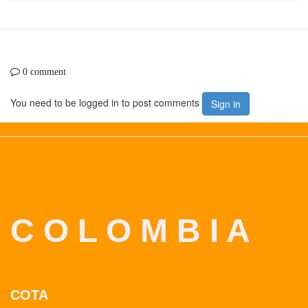
0 comment
You need to be logged in to post comments
Sign in
C O L O M B I A
COTA