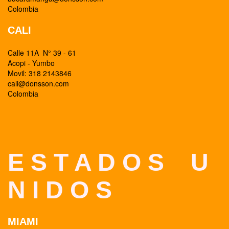
Colombia
CALI
Calle 11A N° 39 - 61
Acopi - Yumbo
Movil: 318 2143846
cali@donsson.com
Colombia
E S T A D O S U
N I D O S
MIAMI