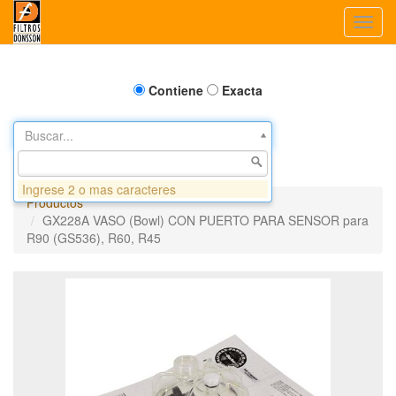
Toggl
navig
Contiene
Exacta
Buscar...
Ingrese 2 o mas caracteres
Productos
GX228A VASO (Bowl) CON PUERTO PARA SENSOR para
R90 (GS536), R60, R45