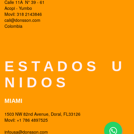
Calle 11A N° 39 - 61
Acopi - Yumbo
Movil: 318 2143846
cali@donsson.com
Colombia
E S T A D O S U
N I D O S
MIAMI
1503 NW 82nd Avenue, Doral, FL33126
Movil: +1 786 4897525
infousa@donsson.com