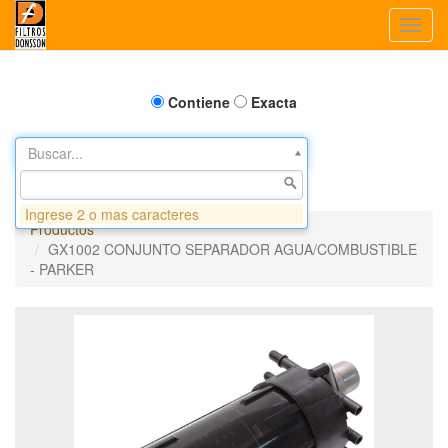
Toggl
navig
Contiene
Exacta
Buscar...
Ingrese 2 o mas caracteres
Productos
GX1002 CONJUNTO SEPARADOR AGUA/COMBUSTIBLE
- PARKER