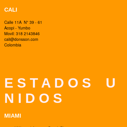
CALI
Calle 11A N° 39 - 61
Acopi - Yumbo
Movil: 318 2143846
cali@donsson.com
Colombia
E S T A D O S U
N I D O S
MIAMI