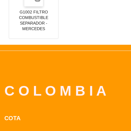
G1002 FILTRO
COMBUSTIBLE
SEPARADOR -
MERCEDES
C O L O M B I A
COTA