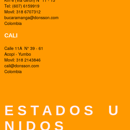
Km 6 (Via Giron) N° 11 - 15
Tel: (607) 6159919
Movil: 318 6707312
bucaramanga@donsson.com
Colombia
CALI
Calle 11A N° 39 - 61
Acopi - Yumbo
Movil: 318 2143846
cali@donsson.com
Colombia
E S T A D O S U
N I D O S