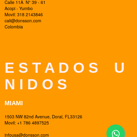
Calle 11A N° 39 - 61
Acopi - Yumbo
Movil: 318 2143846
cali@donsson.com
Colombia
E S T A D O S U
N I D O S
MIAMI
1503 NW 82nd Avenue, Doral, FL33126
Movil: +1 786 4897525
infousa@donsson.com