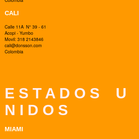
Colombia
CALI
Calle 11A N° 39 - 61
Acopi - Yumbo
Movil: 318 2143846
cali@donsson.com
Colombia
E S T A D O S U
N I D O S
MIAMI