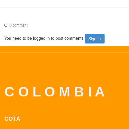
0 comment
You need to be logged in to post comments
Sign in
C O L O M B I A
COTA