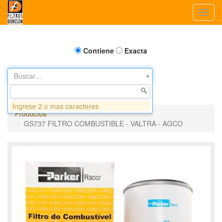
Toggl
navig
Contiene
Exacta
Buscar...
Ingrese 2 o mas caracteres
Productos
GS737 FILTRO COMBUSTIBLE - VALTRA - AGCO