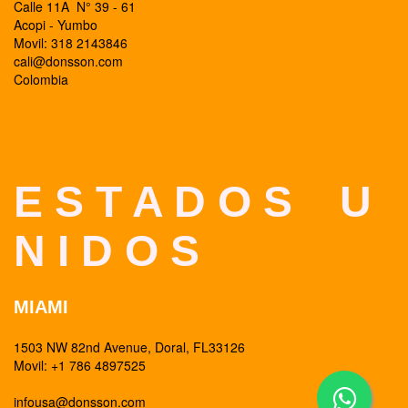
Calle 11A N° 39 - 61
Acopi - Yumbo
Movil: 318 2143846
cali@donsson.com
Colombia
E S T A D O S U
N I D O S
MIAMI
1503 NW 82nd Avenue, Doral, FL33126
Movil: +1 786 4897525
infousa@donsson.com