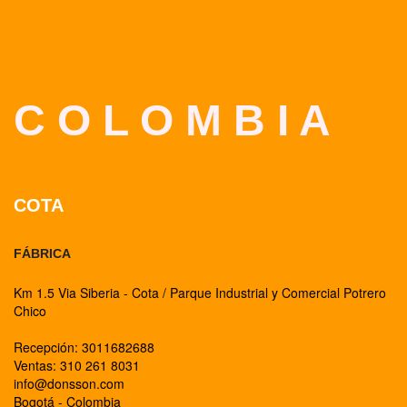
C O L O M B I A
COTA
FÁBRICA
Km 1.5 Via Siberia - Cota / Parque Industrial y Comercial Potrero
Chico
Recepción: 3011682688
Ventas: 310 261 8031
info@donsson.com
Bogotá - Colombia