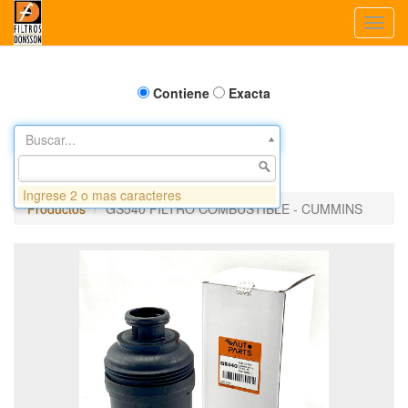
Toggl
navig
Contiene
Exacta
Buscar...
Ingrese 2 o mas caracteres
Productos
GS540 FILTRO COMBUSTIBLE - CUMMINS