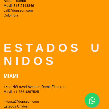
Acopi - Yumbo
Movil: 318 2143846
cali@donsson.com
Colombia
E S T A D O S U
N I D O S
MIAMI
1503 NW 82nd Avenue, Doral, FL33126
Movil: +1 786 4897525
infousa@donsson.com
Estados Unidos