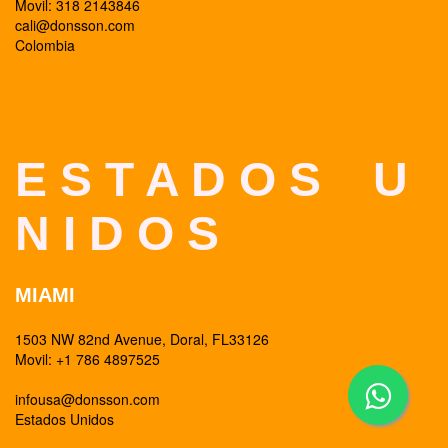
Movil: 318 2143846
cali@donsson.com
Colombia
E S T A D O S U
N I D O S
MIAMI
1503 NW 82nd Avenue, Doral, FL33126
Movil: +1 786 4897525
infousa@donsson.com
Estados Unidos