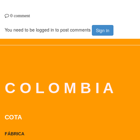
0 comment
You need to be logged in to post comments
Sign in
C O L O M B I A
COTA
FÁBRICA