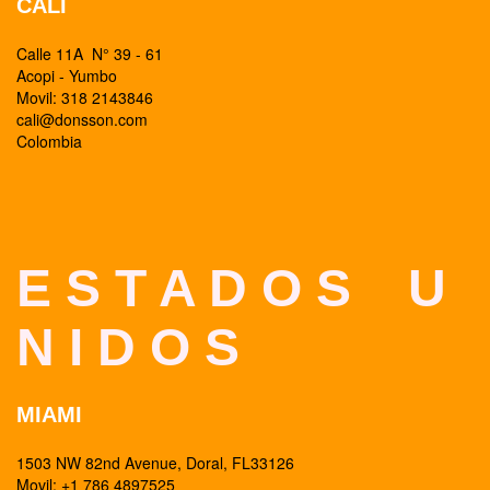
CALI
Calle 11A N° 39 - 61
Acopi - Yumbo
Movil: 318 2143846
cali@donsson.com
Colombia
E S T A D O S U
N I D O S
MIAMI
1503 NW 82nd Avenue, Doral, FL33126
Movil: +1 786 4897525