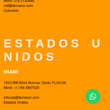
Movil: 318 2143846
cali@donsson.com
Colombia
E S T A D O S U
N I D O S
MIAMI
1503 NW 82nd Avenue, Doral, FL33126
Movil: +1 786 4897525
infousa@donsson.com
Estados Unidos