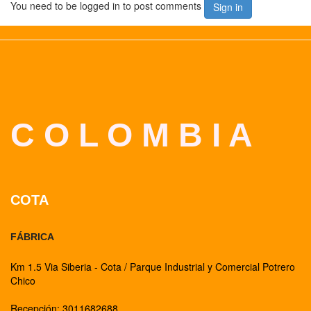
You need to be logged in to post comments
Sign in
C O L O M B I A
COTA
FÁBRICA
Km 1.5 Via Siberia - Cota / Parque Industrial y Comercial Potrero
Chico
Recepción: 3011682688