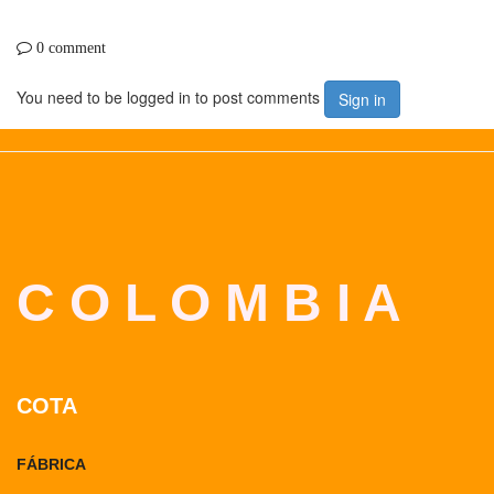
0 comment
You need to be logged in to post comments
Sign in
C O L O M B I A
COTA
FÁBRICA