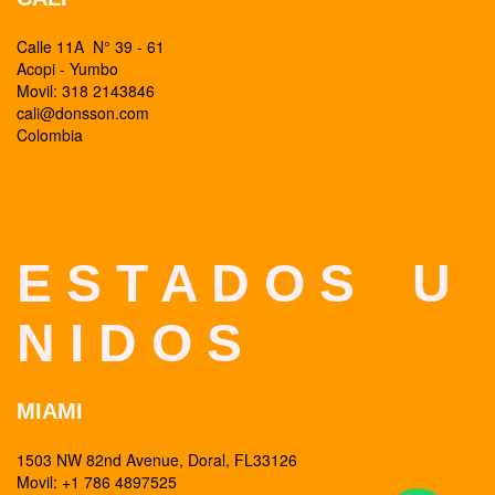
Calle 11A N° 39 - 61
Acopi - Yumbo
Movil: 318 2143846
cali@donsson.com
Colombia
E S T A D O S U
N I D O S
MIAMI
1503 NW 82nd Avenue, Doral, FL33126
Movil: +1 786 4897525