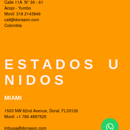
Calle 11A N° 39 - 61
Acopi - Yumbo
Movil: 318 2143846
cali@donsson.com
Colombia
E S T A D O S U
N I D O S
MIAMI
1503 NW 82nd Avenue, Doral, FL33126
Movil: +1 786 4897525
infousa@donsson.com