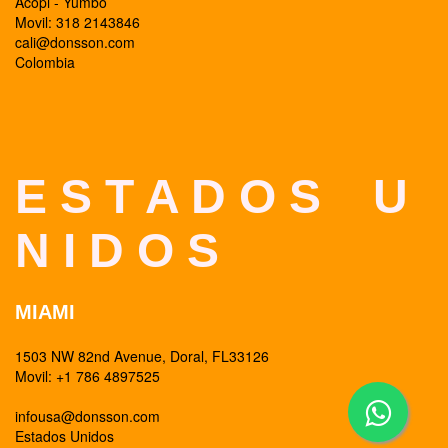
Acopi - Yumbo
Movil: 318 2143846
cali@donsson.com
Colombia
E S T A D O S U
N I D O S
MIAMI
1503 NW 82nd Avenue, Doral, FL33126
Movil: +1 786 4897525
infousa@donsson.com
Estados Unidos