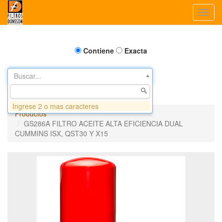
Toggl
navig
Contiene
Exacta
Buscar...
Ingrese 2 o mas caracteres
Productos
GS286A FILTRO ACEITE ALTA EFICIENCIA DUAL
CUMMINS ISX, QST30 Y X15