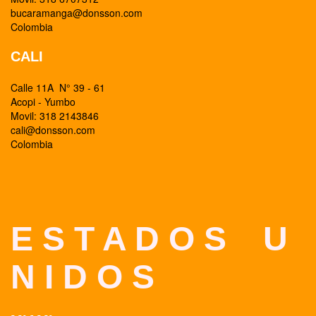
bucaramanga@donsson.com
Colombia
CALI
Calle 11A N° 39 - 61
Acopi - Yumbo
Movil: 318 2143846
cali@donsson.com
Colombia
E S T A D O S U
N I D O S