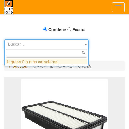
Toggl
navig
Contiene
Exacta
Buscar...
Ingrese 2 o mas caracteres
Productos
GA704 FILTRO AIRE - TOYOTA