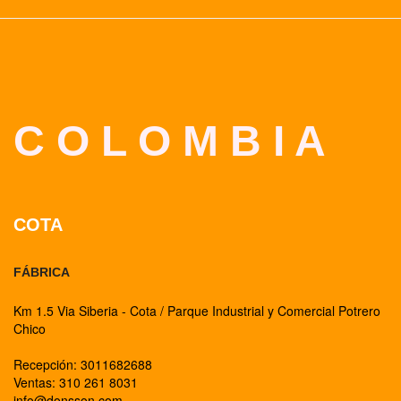
C O L O M B I A
COTA
FÁBRICA
Km 1.5 Via Siberia - Cota / Parque Industrial y Comercial Potrero
Chico
Recepción: 3011682688
Ventas: 310 261 8031
info@donsson.com