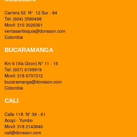
Carrera 52 N° 12 Sur - 84
Tel: (604) 3580498
Movil: 310 3026361
ventasantioquia@donsson.com
Colombia
BUCARAMANGA
Km 6 (Via Giron) N° 11 - 15
Tel: (607) 6159919
Movil: 318 6707312
bucaramanga@donsson.com
Colombia
CALI
Calle 11A N° 39 - 61
Acopi - Yumbo
Movil: 318 2143846
cali@donsson.com