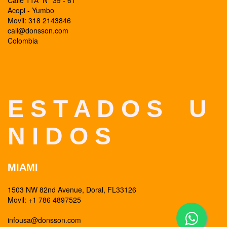
Calle 11A N° 39 - 61
Acopi - Yumbo
Movil: 318 2143846
cali@donsson.com
Colombia
E S T A D O S U
N I D O S
MIAMI
1503 NW 82nd Avenue, Doral, FL33126
Movil: +1 786 4897525
infousa@donsson.com