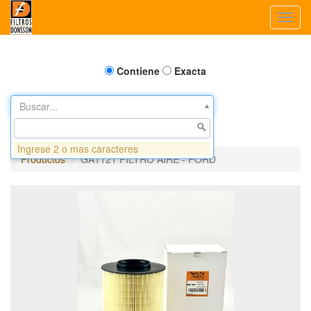
Toggl
navig
Contiene
Exacta
Buscar...
Ingrese 2 o mas caracteres
Productos
GA1121 FILTRO AIRE - FORD