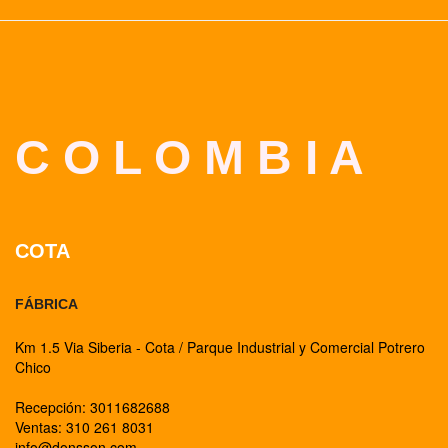
C O L O M B I A
COTA
FÁBRICA
Km 1.5 Via Siberia - Cota / Parque Industrial y Comercial Potrero
Chico
Recepción: 3011682688
Ventas: 310 261 8031
info@donsson.com