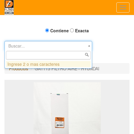
Toggl
navig
Contiene
Exacta
Buscar...
Ingrese 2 o mas caracteres
Productos
GA1113 FILTRO AIRE - HYUNDAI