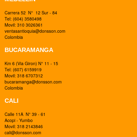
Carrera 52 N° 12 Sur - 84
Tel: (604) 3580498
Movil: 310 3026361
ventasantioquia@donsson.com
Colombia
BUCARAMANGA
Km 6 (Via Giron) N° 11 - 15
Tel: (607) 6159919
Movil: 318 6707312
bucaramanga@donsson.com
Colombia
CALI
Calle 11A N° 39 - 61
Acopi - Yumbo
Movil: 318 2143846
cali@donsson.com