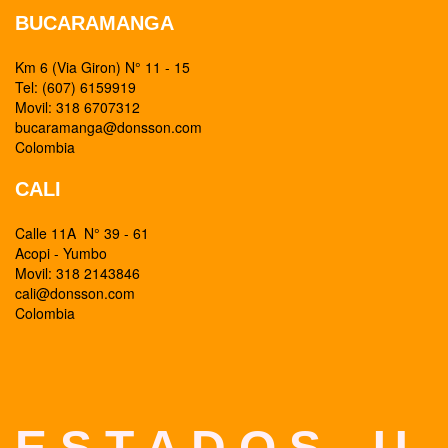
BUCARAMANGA
Km 6 (Via Giron) N° 11 - 15
Tel: (607) 6159919
Movil: 318 6707312
bucaramanga@donsson.com
Colombia
CALI
Calle 11A N° 39 - 61
Acopi - Yumbo
Movil: 318 2143846
cali@donsson.com
Colombia
E S T A D O S U