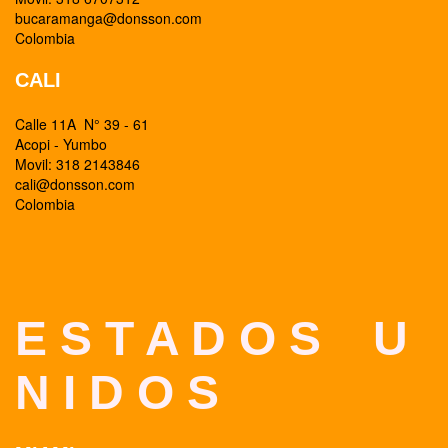
bucaramanga@donsson.com
Colombia
CALI
Calle 11A N° 39 - 61
Acopi - Yumbo
Movil: 318 2143846
cali@donsson.com
Colombia
E S T A D O S U
N I D O S