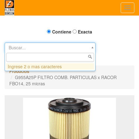
Toggl
navig
Contiene
Exacta
Buscar...
Ingrese 2 o mas caracteres
Productos
G955A25P FILTRO COMB. PARTICULAS x RACOR
FBO14, 25 micras