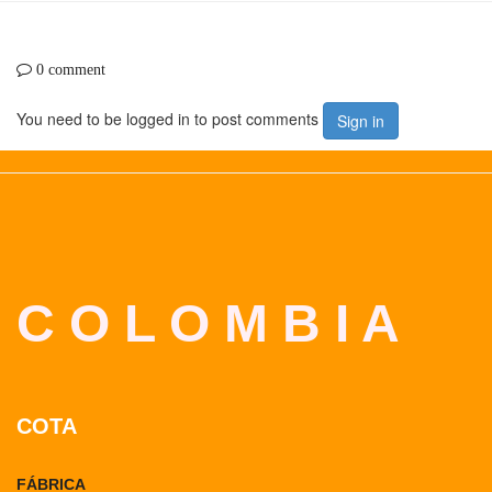
0 comment
You need to be logged in to post comments
Sign in
C O L O M B I A
COTA
FÁBRICA