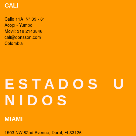
CALI
Calle 11A N° 39 - 61
Acopi - Yumbo
Movil: 318 2143846
cali@donsson.com
Colombia
E S T A D O S U
N I D O S
MIAMI
1503 NW 82nd Avenue, Doral, FL33126