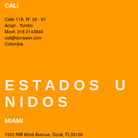
CALI
Calle 11A N° 39 - 61
Acopi - Yumbo
Movil: 318 2143846
cali@donsson.com
Colombia
E S T A D O S U
N I D O S
MIAMI
1503 NW 82nd Avenue, Doral, FL33126