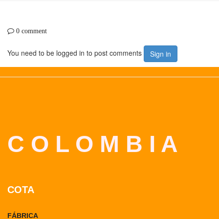
0 comment
You need to be logged in to post comments
Sign in
C O L O M B I A
COTA
FÁBRICA