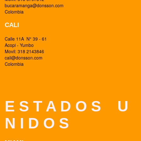
bucaramanga@donsson.com
Colombia
CALI
Calle 11A N° 39 - 61
Acopi - Yumbo
Movil: 318 2143846
cali@donsson.com
Colombia
E S T A D O S U
N I D O S