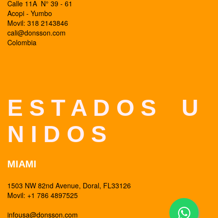
Calle 11A N° 39 - 61
Acopi - Yumbo
Movil: 318 2143846
cali@donsson.com
Colombia
E S T A D O S U
N I D O S
MIAMI
1503 NW 82nd Avenue, Doral, FL33126
Movil: +1 786 4897525
infousa@donsson.com