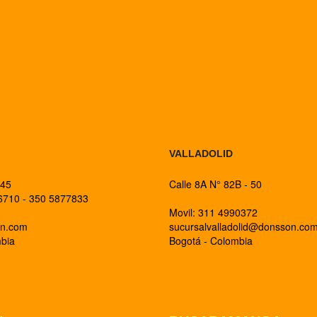
BOGOTA
VALLADOLID
 45
Calle 8A N° 82B - 50
26710 - 350 5877833
Movil: 311 4990372
on.com
sucursalvalladolid@donsson.co
mbia
Bogotá - Colombia