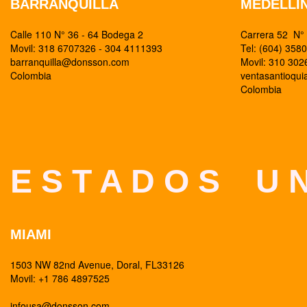
BARRANQUILLA
MEDELLI
Calle 110 N° 36 - 64 Bodega 2
Carrera 52 N° 
Movil: 318 6707326 - 304 4111393
Tel: (604) 358
barranquilla@donsson.com
Movil: 310 30
Colombia
ventasantioqu
Colombia
E S T A D O S U N
MIAMI
1503 NW 82nd Avenue, Doral, FL33126
Movil: +1 786 4897525
infousa@donsson.com