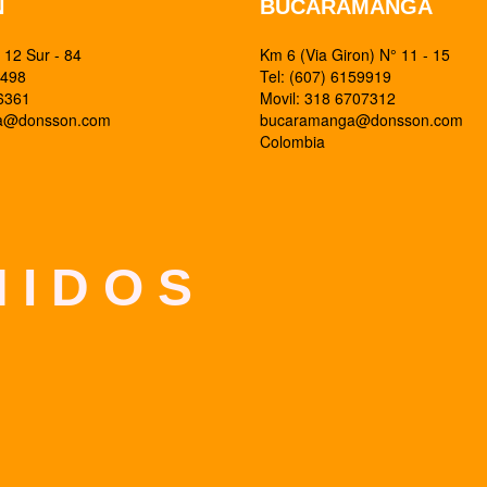
N
BUCARAMANGA
12 Sur - 84
Km 6 (Via Giron) N° 11 - 15
0498
Tel: (607) 6159919
26361
Movil: 318 6707312
ia@donsson.com
bucaramanga@donsson.com
Colombia
 I D O S