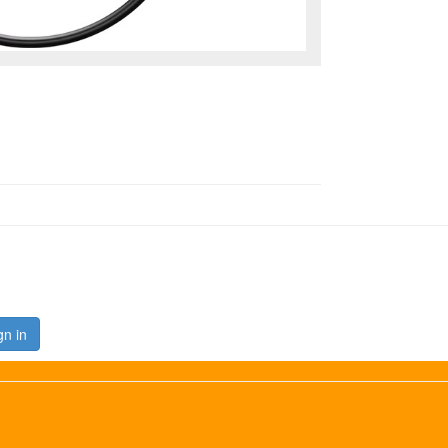
gn in