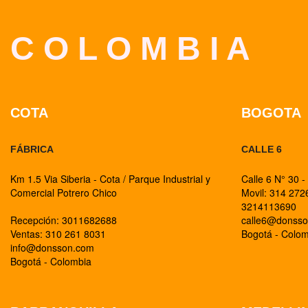
C O L O M B I A
COTA
BOGOTA
FÁBRICA
CALLE 6
Km 1.5 Via Siberia - Cota / Parque Industrial y
Calle 6 N° 30 -
Comercial Potrero Chico
Movil: 314 27
3214113690
Recepción: 3011682688
calle6@donss
Ventas: 310 261 8031
Bogotá - Colo
info@donsson.com
Bogotá - Colombia