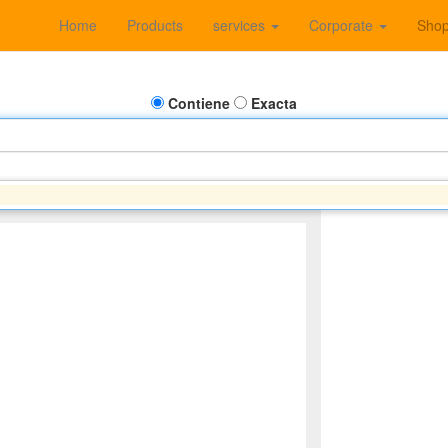
Home
Products
services
Corporate
Sho
Contiene
Exacta
F - PACCAR