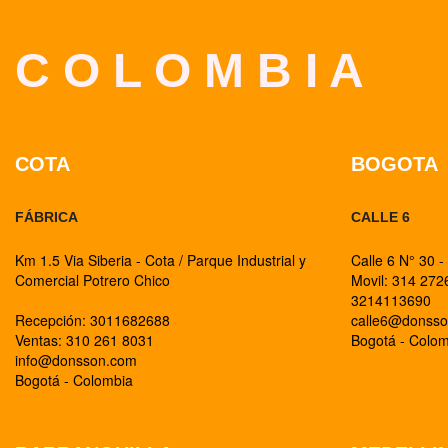
C O L O M B I A
COTA
BOGOTA
FÁBRICA
CALLE 6
Km 1.5 Via Siberia - Cota / Parque Industrial y
Calle 6 N° 30 -
Comercial Potrero Chico
Movil: 314 27
3214113690
Recepción: 3011682688
calle6@donss
Ventas: 310 261 8031
Bogotá - Colo
info@donsson.com
Bogotá - Colombia