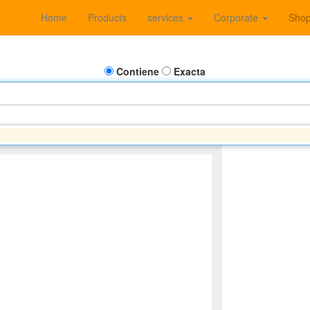
Home
Products
services
Corporate
Sho
Contiene
Exacta
CHAI - SINOTRUK