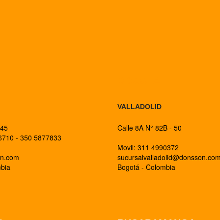
BOGOTA
VALLADOLID
 45
Calle 8A N° 82B - 50
26710 - 350 5877833
Movil: 311 4990372
on.com
sucursalvalladolid@donsson.co
mbia
Bogotá - Colombia