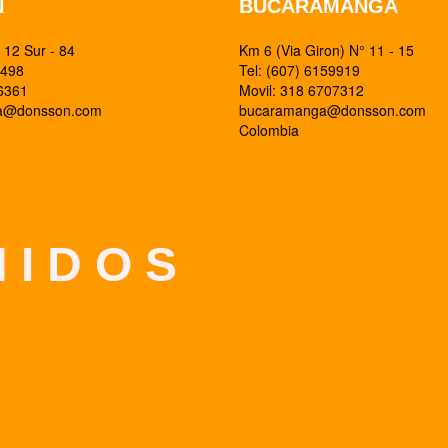
N
BUCARAMANGA
12 Sur - 84
Km 6 (Via Giron) N° 11 - 15
0498
Tel: (607) 6159919
26361
Movil: 318 6707312
ia@donsson.com
bucaramanga@donsson.com
Colombia
 I D O S