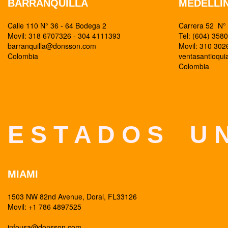
BARRANQUILLA
MEDELLI
Calle 110 N° 36 - 64 Bodega 2
Carrera 52 N° 
Movil: 318 6707326 - 304 4111393
Tel: (604) 358
barranquilla@donsson.com
Movil: 310 30
Colombia
ventasantioqu
Colombia
E S T A D O S U N
MIAMI
1503 NW 82nd Avenue, Doral, FL33126
Movil: +1 786 4897525
infousa@donsson.com