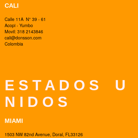
CALI
Calle 11A N° 39 - 61
Acopi - Yumbo
Movil: 318 2143846
cali@donsson.com
Colombia
E S T A D O S U
N I D O S
MIAMI
1503 NW 82nd Avenue, Doral, FL33126