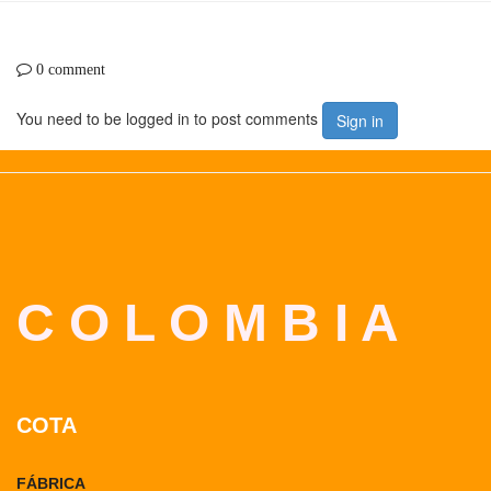
0 comment
You need to be logged in to post comments
Sign in
C O L O M B I A
COTA
FÁBRICA