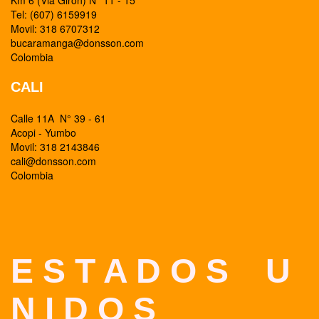
Km 6 (Via Giron) N° 11 - 15
Tel: (607) 6159919
Movil: 318 6707312
bucaramanga@donsson.com
Colombia
CALI
Calle 11A N° 39 - 61
Acopi - Yumbo
Movil: 318 2143846
cali@donsson.com
Colombia
E S T A D O S U
N I D O S