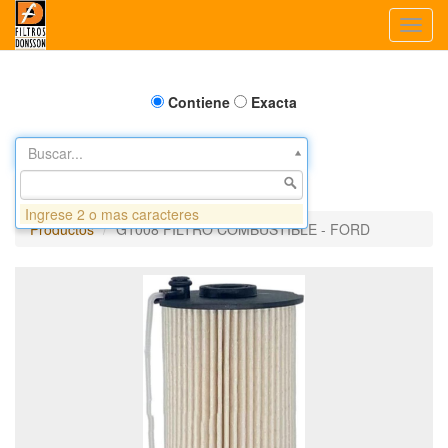
Toggl
navig
Contiene
Exacta
Buscar...
Ingrese 2 o mas caracteres
Productos
G1008 FILTRO COMBUSTIBLE - FORD