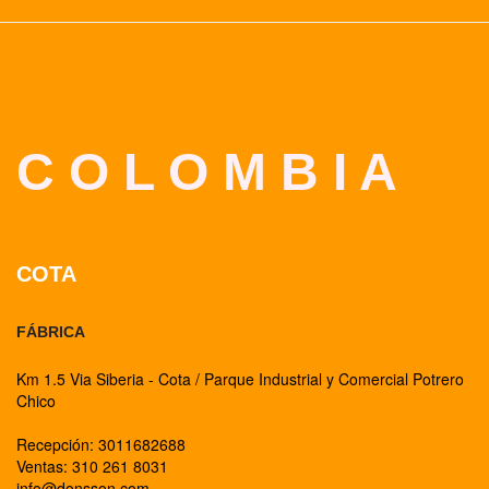
C O L O M B I A
COTA
FÁBRICA
Km 1.5 Via Siberia - Cota / Parque Industrial y Comercial Potrero
Chico
Recepción: 3011682688
Ventas: 310 261 8031
info@donsson.com