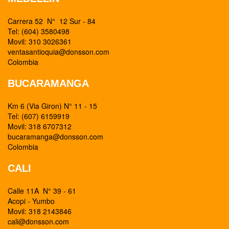
Carrera 52 N° 12 Sur - 84
Tel: (604) 3580498
Movil: 310 3026361
ventasantioquia@donsson.com
Colombia
BUCARAMANGA
Km 6 (Via Giron) N° 11 - 15
Tel: (607) 6159919
Movil: 318 6707312
bucaramanga@donsson.com
Colombia
CALI
Calle 11A N° 39 - 61
Acopi - Yumbo
Movil: 318 2143846
cali@donsson.com