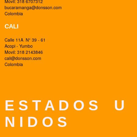
Movil: 318 6707312
bucaramanga@donsson.com
Colombia
CALI
Calle 11A N° 39 - 61
Acopi - Yumbo
Movil: 318 2143846
cali@donsson.com
Colombia
E S T A D O S U
N I D O S