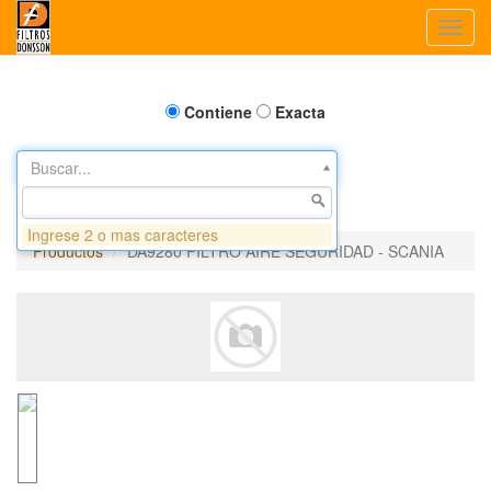
Toggl
navig
Contiene
Exacta
Buscar...
Ingrese 2 o mas caracteres
Productos
DA9280 FILTRO AIRE SEGURIDAD - SCANIA