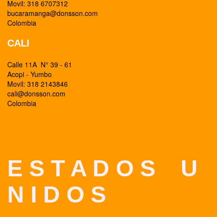
Movil: 318 6707312
bucaramanga@donsson.com
Colombia
CALI
Calle 11A N° 39 - 61
Acopi - Yumbo
Movil: 318 2143846
cali@donsson.com
Colombia
E S T A D O S U
N I D O S