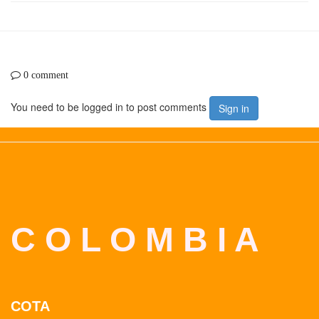
0 comment
You need to be logged in to post comments
Sign in
C O L O M B I A
COTA