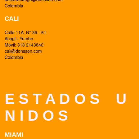
Colombia
CALI
Calle 11A N° 39 - 61
Acopi - Yumbo
Movil: 318 2143846
cali@donsson.com
Colombia
E S T A D O S U
N I D O S
MIAMI