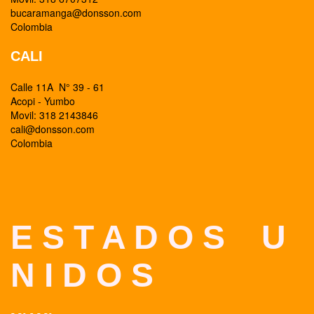
bucaramanga@donsson.com
Colombia
CALI
Calle 11A N° 39 - 61
Acopi - Yumbo
Movil: 318 2143846
cali@donsson.com
Colombia
E S T A D O S U
N I D O S