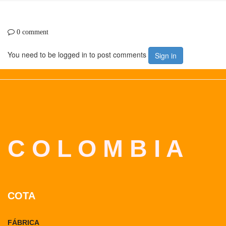
0 comment
You need to be logged in to post comments
Sign in
C O L O M B I A
COTA
FÁBRICA