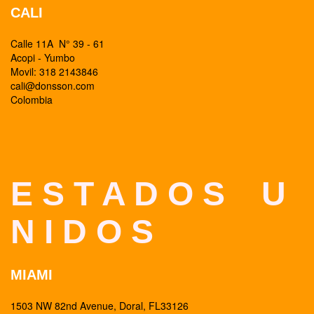
CALI
Calle 11A N° 39 - 61
Acopi - Yumbo
Movil: 318 2143846
cali@donsson.com
Colombia
E S T A D O S U
N I D O S
MIAMI
1503 NW 82nd Avenue, Doral, FL33126