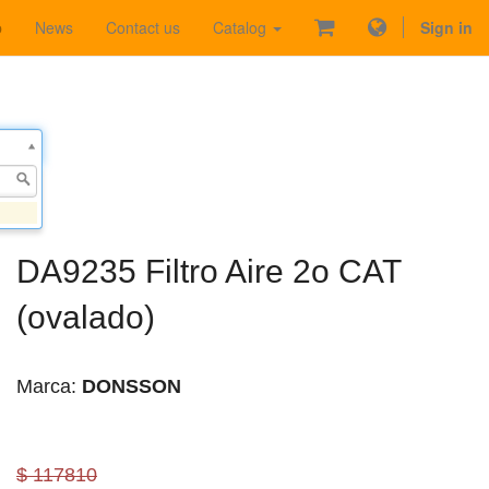
p
News
Contact us
Catalog
Sign in
DA9235 Filtro Aire 2o CAT
(ovalado)
Marca:
DONSSON
$ 117810