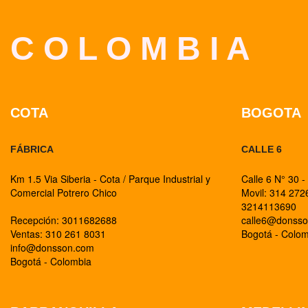
C O L O M B I A
COTA
BOGOTA
FÁBRICA
CALLE 6
Km 1.5 Via Siberia - Cota / Parque Industrial y
Calle 6 N° 30 -
Comercial Potrero Chico
Movil: 314 27
3214113690
Recepción: 3011682688
calle6@donss
Ventas: 310 261 8031
Bogotá - Colo
info@donsson.com
Bogotá - Colombia