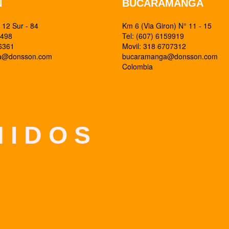
N
BUCARAMANGA
12 Sur - 84
Km 6 (Via Giron) N° 11 - 15
0498
Tel: (607) 6159919
26361
Movil: 318 6707312
ia@donsson.com
bucaramanga@donsson.com
Colombia
 I D O S