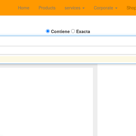
Home
Products
services
Corporate
Sho
Contiene
Exacta