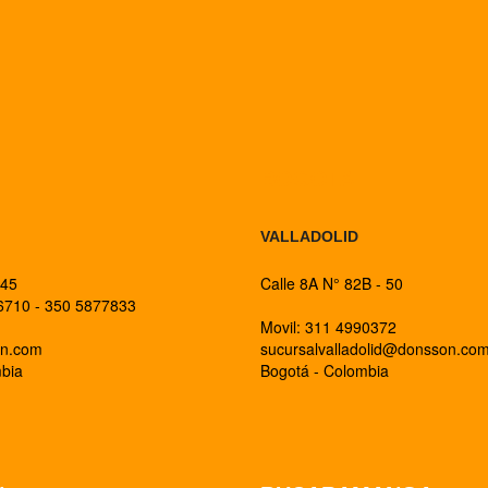
BOGOTA
VALLADOLID
 45
Calle 8A N° 82B - 50
26710 - 350 5877833
Movil: 311 4990372
on.com
sucursalvalladolid@donsson.co
mbia
Bogotá - Colombia