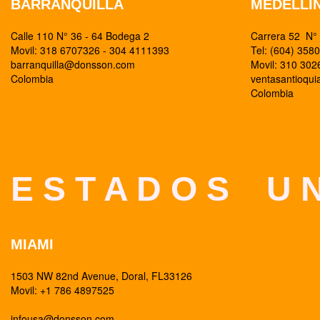
BARRANQUILLA
MEDELLI
Calle 110 N° 36 - 64 Bodega 2
Carrera 52 N° 
Movil: 318 6707326 - 304 4111393
Tel: (604) 358
barranquilla@donsson.com
Movil: 310 30
Colombia
ventasantioqu
Colombia
E S T A D O S U N
MIAMI
1503 NW 82nd Avenue, Doral, FL33126
Movil: +1 786 4897525
infousa@donsson.com