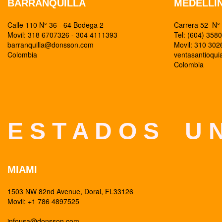
BARRANQUILLA
MEDELLI
Calle 110 N° 36 - 64 Bodega 2
Carrera 52 N° 
Movil: 318 6707326 - 304 4111393
Tel: (604) 358
barranquilla@donsson.com
Movil: 310 30
Colombia
ventasantioqu
Colombia
E S T A D O S U N
MIAMI
1503 NW 82nd Avenue, Doral, FL33126
Movil: +1 786 4897525
infousa@donsson.com