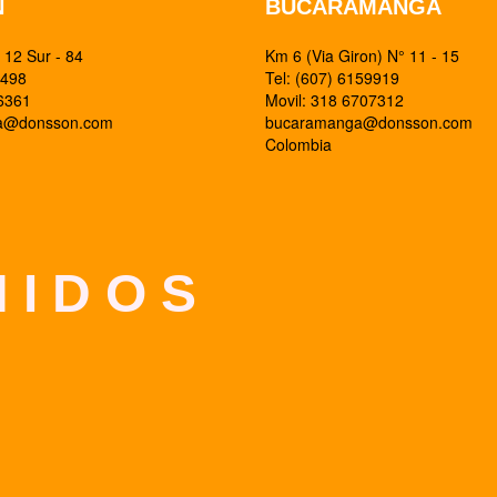
N
BUCARAMANGA
12 Sur - 84
Km 6 (Via Giron) N° 11 - 15
0498
Tel: (607) 6159919
26361
Movil: 318 6707312
ia@donsson.com
bucaramanga@donsson.com
Colombia
 I D O S