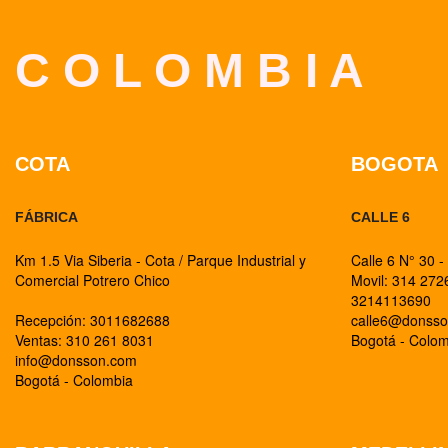
C O L O M B I A
COTA
BOGOTA
FÁBRICA
CALLE 6
Km 1.5 Via Siberia - Cota / Parque Industrial y
Calle 6 N° 30 -
Comercial Potrero Chico
Movil: 314 27
3214113690
Recepción: 3011682688
calle6@donss
Ventas: 310 261 8031
Bogotá - Colo
info@donsson.com
Bogotá - Colombia