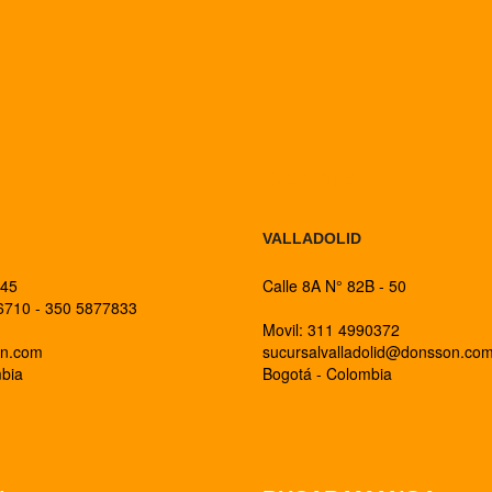
BOGOTA
VALLADOLID
 45
Calle 8A N° 82B - 50
26710 - 350 5877833
Movil: 311 4990372
on.com
sucursalvalladolid@donsson.co
mbia
Bogotá - Colombia