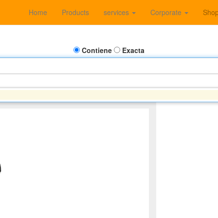
Home
Products
services
Corporate
Sho
Contiene
Exacta
DESARROLLO